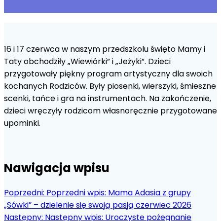
16 i 17 czerwca w naszym przedszkolu święto Mamy i
Taty obchodziły „Wiewiórki” i „Jeżyki”. Dzieci
przygotowały piękny program artystyczny dla swoich
kochanych Rodziców. Były piosenki, wierszyki, śmieszne
scenki, tańce i gra na instrumentach. Na zakończenie,
dzieci wręczyły rodzicom własnoręcznie przygotowane
upominki.
Nawigacja wpisu
Poprzedni:
Poprzedni wpis:
Mama Adasia z grupy
„Sówki” – dzielenie się swoją pasją czerwiec 2026
Następny:
Następny wpis:
Uroczyste pożegnanie