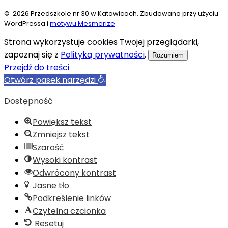
© 2026 Przedszkole nr 30 w Katowicach. Zbudowano przy użyciu
WordPressa i
motywu Mesmerize
Strona wykorzystuje cookies Twojej przeglądarki,
zapoznaj się z
Polityką prywatności
.
Rozumiem
Przejdź do treści
Otwórz pasek narzędzi
Dostępność
Powiększ tekst
Zmniejsz tekst
Szarość
Wysoki kontrast
Odwrócony kontrast
Jasne tło
Podkreślenie linków
Czytelna czcionka
Resetuj