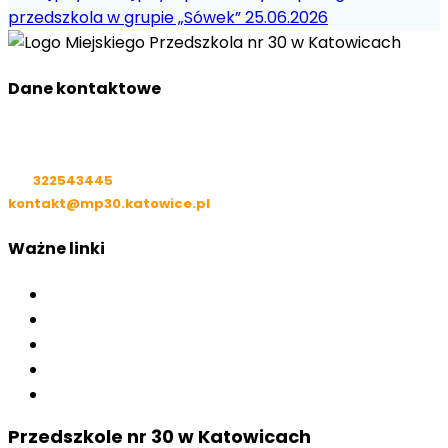
przedszkola w grupie „Sówek” 25.06.2026
Dane kontaktowe
ul. Gliwicka 157
40-857 Katowice
Tel:
322543445
kontakt@mp30.katowice.pl
Ważne linki
Klauzula Informacyjna
Polityka prywatności
ZSiP nr 2
Rekrutacja 2026/2027
BIP
Przedszkole nr 30 w Katowicach